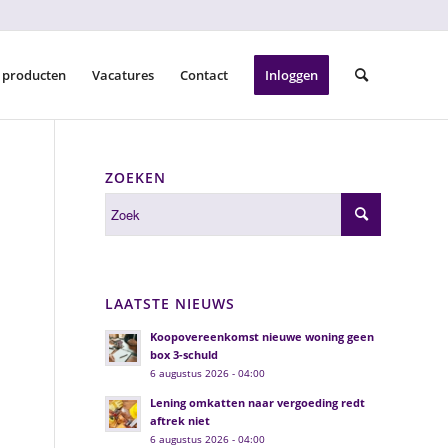
 producten
Vacatures
Contact
Inloggen
ZOEKEN
LAATSTE NIEUWS
Koopovereenkomst nieuwe woning geen
box 3-schuld
6 augustus 2026 - 04:00
Lening omkatten naar vergoeding redt
aftrek niet
6 augustus 2026 - 04:00