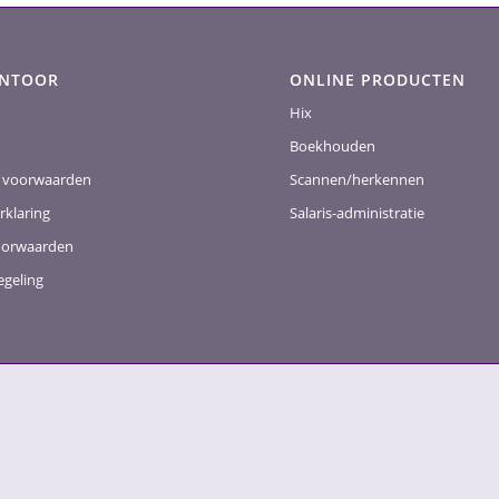
ANTOOR
ONLINE PRODUCTEN
Hix
Boekhouden
 voorwaarden
Scannen/herkennen
rklaring
Salaris-administratie
oorwaarden
egeling