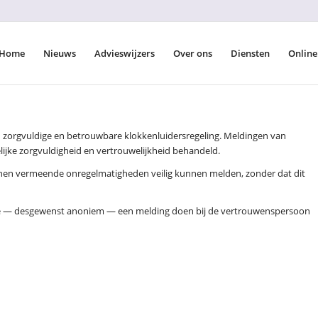
Home
Nieuws
Advieswijzers
Over ons
Diensten
Online
n zorgvuldige en betrouwbare klokkenluidersregeling. Meldingen van
jke zorgvuldigheid en vertrouwelijkheid behandeld.
enen vermeende onregelmatigheden veilig kunnen melden, zonder dat dit
 je — desgewenst anoniem — een melding doen bij de vertrouwenspersoon